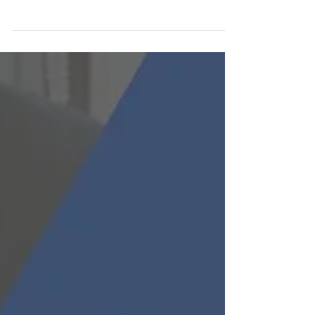
franquia há um contrato de licença de uso de
marca. A recíproca não é verdadeira, porque
nem todo...